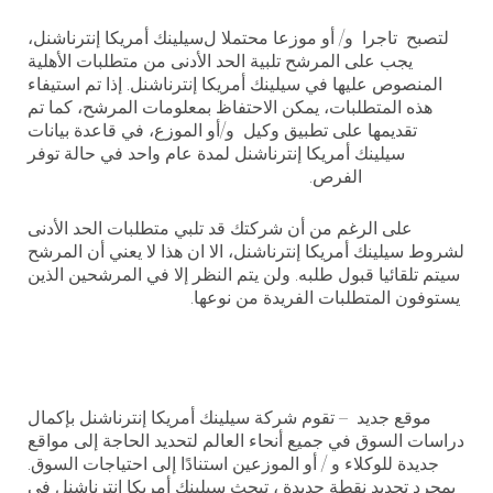
لتصبح تاجرا و/ أو موزعا
محتملا
ل
سيلينك أمريكا إنترناشنل،
يجب على المرشح تلبية الحد الأدنى من متطلبات الأهلية
المنصوص عليها في سيلينك أمريكا إنترناشنل. إذا تم استيفاء
هذه المتطلبات، يمكن الاحتفاظ بمعلومات المرشح، كما تم
تقديمها على تطبيق وكيل و/أو الموزع، في قاعدة بيانات
سيلينك أمريكا إنترناشنل لمدة عام واحد في حالة توفر
الفرص.
على الرغم من أن شركتك قد تلبي متطلبات الحد الأدنى
لشروط سيلينك أمريكا إنترناشنل، الا ان هذا
لا يعني أن المرشح
سيتم تلقائيا قبول طلبه. ولن يتم النظر إلا في المرشحين الذين
يستوفون المتطلبات الفريدة من نوعها.
موقع جديد – تقوم شركة
سيلينك أمريكا إنترناشنل
بإكمال
دراسات السوق في جميع أنحاء العالم لتحديد الحاجة إلى مواقع
جديدة للوكلاء و / أو
الموزعين
استنادًا إلى احتياجات السوق.
بمجرد تحديد نقطة جديدة ، تبحث
سيلينك أمريكا إنترناشنل
في