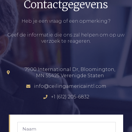
Contactgegevens
Heb je een vraag of een opmerking?
Geef de informatie die ons zal helpen om op uw
verzoek te reageren.
7900 International Dr, Bloomington,
MN 55425 Verenigde Staten
info@ceilingamericaintl.com
+1 (612) 205-6832