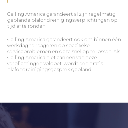
Ceiling America garandeert al zijn regelmatig
geplande plafondreinigingsverplichtingen op
tijd af te ronden.
Ceiling America garandeert ook om binnen één
werkdag te reageren op specifieke
serviceproblemen en deze snel op te lossen. Als
Ceiling America niet aan een van deze
verplichtingen voldoet, wordt een gratis
plafondreinigingsgesprek gepland.